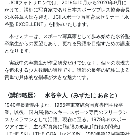
JCIIフォトサロンでは、2019年10月から2020年9月に
かけて、講師に写真家であり日本スポーツプレス協会会長
の水谷章人氏を迎え、JCIIスポーツ写真育成セミナー「水
谷塾 EXCELLENT」を開催いたします。
本セミナーは、スポーツ写真家として歩み始めた水谷塾
卒業生からの要望もあり、更なる飛躍を目指すための講座
となります。
実践中の卒業生が作品研究だけではなく、個々の表現力
を追求する少人数制の講座です。講師の長年の経験による
貴重で具体的な指導が大きな魅力です。
〈講師略歴〉 水谷章人（みずたに あきと）
1940年長野県生まれ。1965年東京綜合写真専門学校卒
業。以後、国内屈指のスキー､スポーツ専門のフリーラン
スカメラマンとして活躍、現在に至る。1979年㈲スポー
ツアイ主宰。主な写真集に｢極限の形象｣｢白銀の閃光｣
「THE SKI」｢THE GOAL｣など多数。1981年第12回講談社