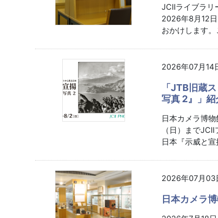
JCIIライブ
2026年8月1
おかけします。ご
2026年07月1
「JTB旧蔵
写真 2』」
日本カメラ博物館
（日）までJC
日本『示威と宣揚
2026年07月0
日本カメラ博