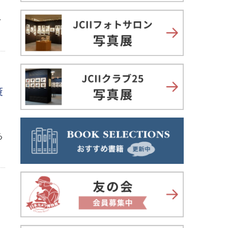
を
策
る