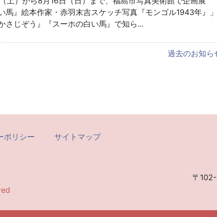
8日（土）から8月16日（日）まで、福島市写真美術館で企画展
い馬』絵本作家・赤羽末吉スケッチ写真『モンゴル1943年』
かさじぞう』『スーホの白い馬』で知ら...
過去のお知ら
ーポリシー
サイトマップ
〒102-
ved