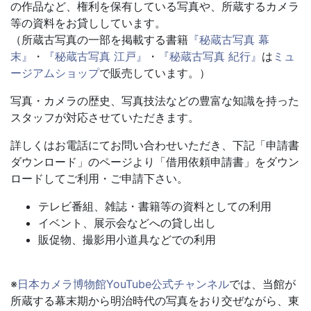
の作品など、権利を保有している写真や、所蔵するカメラ
等の資料をお貸ししています。
（所蔵古写真の一部を掲載する書籍
『秘蔵古写真 幕
末』
・
『秘蔵古写真 江戸』
・
『秘蔵古写真 紀行』
は
ミュ
ージアムショップ
で販売しています。）
写真・カメラの歴史、写真技法などの豊富な知識を持った
スタッフが対応させていただきます。
詳しくはお電話にてお問い合わせいただき、下記「申請書
ダウンロード」のページより「借用依頼申請書」をダウン
ロードしてご利用・ご申請下さい。
テレビ番組、雑誌・書籍等の資料としての利用
イベント、展示会などへの貸し出し
販促物、撮影用小道具などでの利用
※
日本カメラ博物館YouTube公式チャンネル
では、当館が
所蔵する幕末期から明治時代の写真をおり交ぜながら、東