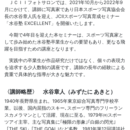
ＪＣＩＩフォトサロンでは、2021年10月から2022年9
月にかけて、講師に写真家であり日本スポーツ写真協会会
長の水谷章人氏を迎え、JCIIスポーツ写真育成セミナー
「水谷塾 EXCELLENT」を開催いたします。
今期で4年目を迎えた本セミナーは、スポーツ写真家と
して歩み始めた水谷塾卒業生からの要望もあり、更なる飛
躍を目指すための講座となります。
実践中の卒業生が作品研究だけではなく、個々の表現力
を追求する少人数制の講座です。講師の長年の経験による
貴重で具体的な指導が大きな魅力です。
〈講師略歴〉 水谷章人（みずたに あきと）
1940年長野県生まれ。1965年東京綜合写真専門学校卒
業。以後、国内屈指のスキー､スポーツ専門のフリーラン
スカメラマンとして活躍、現在に至る。1979年㈲スポー
ツアイ主宰。主な写真集に｢極限の形象｣｢白銀の閃光｣
「THE SKI」｢THE GOAL｣など多数。1981年第12回講談社