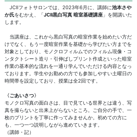
JCIIフォトサロンでは、2023年6月に、講師に
池本さや
か氏
をむかえ、「
JCII
黒白写真 暗室基礎講座
」を開講いた
します。
当講座は、これから黒白写真の暗室作業を始めたい方だ
けでなく、もう一度暗室作業を基礎から学びたい方までを
対象としており、モノクロフィルムでのフィルム現像・コ
ンタクトシート造り・引伸ばしプリント作成といった暗室
作業の基本的な流れを一通り学んでいただける内容となっ
ております。学生やお勤めの方でも参加しやすい土曜日の
時間帯を設定しており、授業は全2回です。
〈ごあいさつ〉
モノクロ写真の面白さは、目で見ている世界とは違う、写
真を撮らないと出来上がらないところ。ご自分の手で、一
枚のプリントを丁寧に作ってみませんか。初めての方に
も、一つ一つ説明しながら進めていきます。
（講師・記）