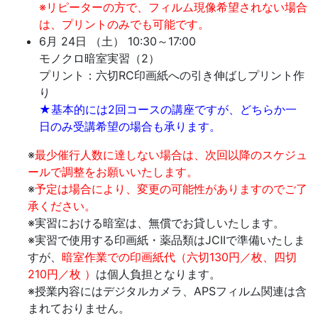
※リピーターの方で、フィルム現像希望されない場合
は、プリントのみでも可能です。
6月 24日 （土） 10:30～17:00
モノクロ暗室実習（2）
プリント：六切RC印画紙への引き伸ばしプリント作
り
★基本的には2回コースの講座ですが、どちらか一
日のみ受講希望の場合も承ります。
※
最少催行人数に達しない場合は、次回以降のスケジュ
ールで調整をお願いいたします。
※
予定は場合により、変更の可能性がありますのでご了
承ください。
※実習における暗室は、無償でお貸しいたします。
※実習で使用する印画紙・薬品類はJCIIで準備いたしま
すが、
暗室作業での印画紙代（六切130円／枚、四切
210円／枚 ）
は個人負担となります。
※授業内容にはデジタルカメラ、APSフィルム関連は含
まれておりません。