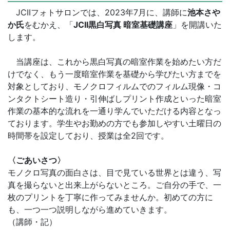
JCIIフォトサロンでは、2023年7月に、講師に
池本さや
か氏
をむかえ、「
JCII
黒白写真 暗室基礎講座
」を開講いた
します。
当講座は、これから黒白写真の暗室作業を始めたい方だ
けでなく、もう一度暗室作業を基礎から学びたい方までを
対象としており、モノクロフィルムでのフィルム現像・コ
ンタクトシート造り・引伸ばしプリント作成といった暗室
作業の基本的な流れを一通り学んでいただける内容となっ
ております。学生やお勤めの方でも参加しやすい土曜日の
時間帯を設定しており、授業は全2回です。
〈ごあいさつ〉
モノクロ写真の面白さは、目で見ている世界とは違う、写
真を撮らないと出来上がらないところ。ご自分の手で、一
枚のプリントを丁寧に作ってみませんか。初めての方に
も、一つ一つ説明しながら進めていきます。
（講師・記）