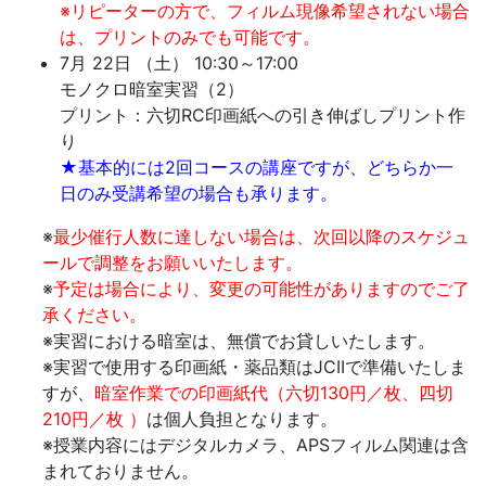
※リピーターの方で、フィルム現像希望されない場合
は、プリントのみでも可能です。
7月 22日 （土） 10:30～17:00
モノクロ暗室実習（2）
プリント：六切RC印画紙への引き伸ばしプリント作
り
★基本的には2回コースの講座ですが、どちらか一
日のみ受講希望の場合も承ります。
※
最少催行人数に達しない場合は、次回以降のスケジュ
ールで調整をお願いいたします。
※
予定は場合により、変更の可能性がありますのでご了
承ください。
※実習における暗室は、無償でお貸しいたします。
※実習で使用する印画紙・薬品類はJCIIで準備いたしま
すが、
暗室作業での印画紙代（六切130円／枚、四切
210円／枚 ）
は個人負担となります。
※授業内容にはデジタルカメラ、APSフィルム関連は含
まれておりません。