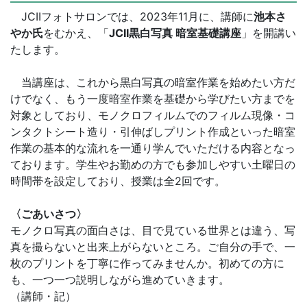
JCIIフォトサロンでは、2023年11月に、講師に
池本さ
やか氏
をむかえ、「
JCII
黒白写真 暗室基礎講座
」を開講い
たします。
当講座は、これから黒白写真の暗室作業を始めたい方だ
けでなく、もう一度暗室作業を基礎から学びたい方までを
対象としており、モノクロフィルムでのフィルム現像・コ
ンタクトシート造り・引伸ばしプリント作成といった暗室
作業の基本的な流れを一通り学んでいただける内容となっ
ております。学生やお勤めの方でも参加しやすい土曜日の
時間帯を設定しており、授業は全2回です。
〈ごあいさつ〉
モノクロ写真の面白さは、目で見ている世界とは違う、写
真を撮らないと出来上がらないところ。ご自分の手で、一
枚のプリントを丁寧に作ってみませんか。初めての方に
も、一つ一つ説明しながら進めていきます。
（講師・記）