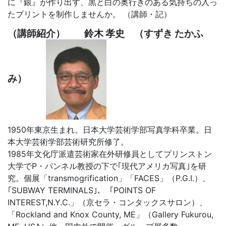
に『銀』が作り出す、黒と白の奥行きのある気持ちの入っ
たプリントを制作しませんか。 （講師・記）
（講師紹介） 鈴木 孝史 （すずき たかふ
み）
1950年東京生まれ。日本大学芸術学部写真学科卒業。日
本大学芸術学部芸術研究所修了。
1985年文化庁派遣芸術家在外研修員としてプリンストン
大学でP・パンネル教授の下で｢現代アメリカ写真｣を研
究。個展「transmogrification」「FACES」（P.G.I.）、
｢SUBWAY TERMINALS｣、「POINTS OF
INTEREST,N.Y.C.」（京セラ・コンタックスサロン）、
「Rockland and Knox County, ME」（Gallery Fukurou,