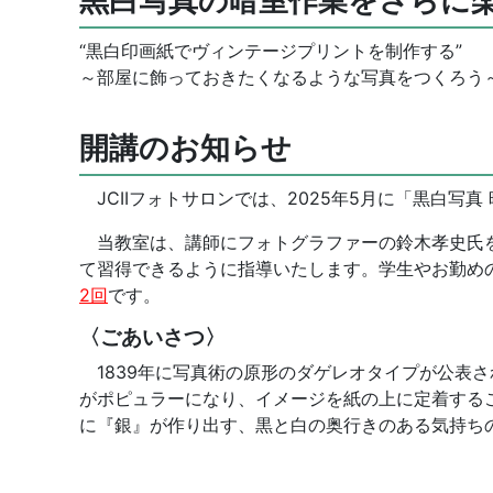
黒白写真の暗室作業をさらに
“黒白印画紙でヴィンテージプリントを制作する”
～部屋に飾っておきたくなるような写真をつくろう
開講のお知らせ
JCIIフォトサロンでは、2025年5月に「黒白写
当教室は、講師にフォトグラファーの鈴木孝史氏を
て習得できるように指導いたします。学生やお勤め
2回
です。
〈ごあいさつ〉
1839年に写真術の原形のダゲレオタイプが公表さ
がポピュラーになり、イメージを紙の上に定着する
に『銀』が作り出す、黒と白の奥行きのある気持ち