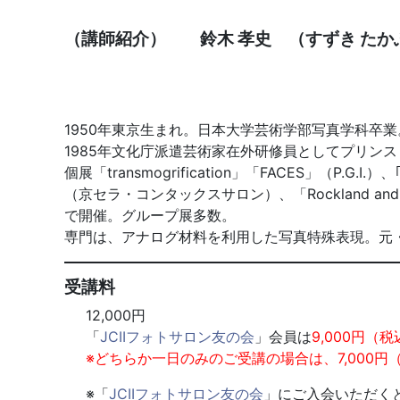
（講師紹介） 鈴木 孝史 （すずき 
1950年東京生まれ。日本大学芸術学部写真学科卒
1985年文化庁派遣芸術家在外研修員としてプリン
個展「transmogrification」「FACES」（P.G.I.）、｢
（京セラ・コンタックスサロン）、「Rockland and Knox
で開催。グループ展多数。
専門は、アナログ材料を利用した写真特殊表現。元
受講料
12,000円
「
JCIIフォトサロン友の会
」会員は
9,000円（
※どちらか一日のみのご受講の場合は、7,000円
※「
JCIIフォトサロン友の会
」にご入会いただく