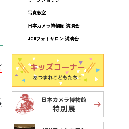
写真教室
日本カメラ博物館 講演会
JCIIフォトサロン 講演会
し
全
真
代