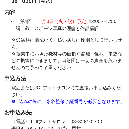
80，000円
（税込）
内容
［第1回］
11月3日（火・祝）予定
13:00～17:00
講 義：スポーツ写真の理論と作品講評
☆受講料は前払いで、払い戻しは原則として行いませ
ん。
☆授業中におきた機材等の破損や盗難、怪我、事故な
どの損害につきまして、当財団は一切の責任を負いま
せんので予めご了承ください
申込方法
電話またはJCIIフォトサロンにて直接お申し込みくだ
さい。
※申込みの際に、水谷塾修了証番号が必要となります。
お申込み先
〈電話〉JCIIフォトサロン 03-3261-0300
平日9：00～17：00 担当：栗村