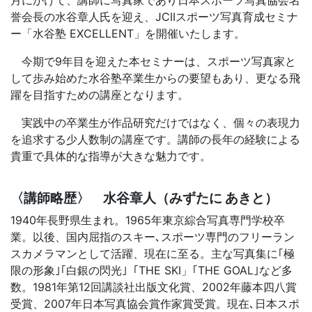
月にかけて、講師に写真家であり日本スポーツ写真協会名
誉会長の水谷章人氏を迎え、JCIIスポーツ写真育成セミナ
ー「水谷塾 EXCELLENT」を開催いたします。
今期で9年目を迎えた本セミナーは、スポーツ写真家と
して歩み始めた水谷塾卒業生からの要望もあり、更なる飛
躍を目指すための講座となります。
実践中の卒業生が作品研究だけではなく、個々の表現力
を追求する少人数制の講座です。講師の長年の経験による
貴重で具体的な指導が大きな魅力です。
〈講師略歴〉 水谷章人（みずたに あきと）
1940年長野県生まれ。1965年東京綜合写真専門学校卒
業。以後、国内屈指のスキー､スポーツ専門のフリーラン
スカメラマンとして活躍、現在に至る。主な写真集に｢極
限の形象｣｢白銀の閃光｣「THE SKI」｢THE GOAL｣など多
数。1981年第12回講談社出版文化賞、2002年藤本四八賞
受賞、2007年日本写真協会賞作家賞受賞。現在､日本スポ