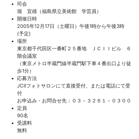
司会
堀 宜雄（福島県立美術館 学芸員）
開催日時
2005年12月17日（土曜日）午後1時から午後3時
(予定)
場所
東京都千代田区一番町２５番地 ＪＣＩＩビル ６
階会議室
（東京メトロ半蔵門線半蔵門駅下車４番出口より徒
歩1分）
応募方法
JCIIフォトサロンにて直接受付、または電話にて受
付
お申込み・お問合せ先：０３－３２６１－０３００
定員
90名
受講料
無料