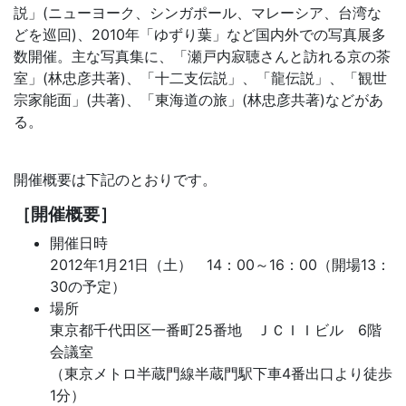
説」(ニューヨーク、シンガポール、マレーシア、台湾な
どを巡回)、2010年「ゆずり葉」など国内外での写真展多
数開催。主な写真集に、「瀬戸内寂聴さんと訪れる京の茶
室」(林忠彦共著)、「十二支伝説」、「龍伝説」、「観世
宗家能面」(共著)、「東海道の旅」(林忠彦共著)などがあ
る。
開催概要は下記のとおりです。
［開催概要］
開催日時
2012年1月21日（土） 14：00～16：00（開場13：
30の予定）
場所
東京都千代田区一番町25番地 ＪＣＩＩビル 6階
会議室
（東京メトロ半蔵門線半蔵門駅下車4番出口より徒歩
1分）