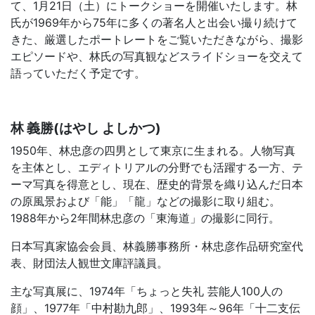
て、1月21日（土）にトークショーを開催いたします。林
氏が1969年から75年に多くの著名人と出会い撮り続けて
きた、厳選したポートレートをご覧いただきながら、撮影
エピソードや、林氏の写真観などスライドショーを交えて
語っていただく予定です。
林 義勝(はやし よしかつ)
1950年、林忠彦の四男として東京に生まれる。人物写真
を主体とし、エディトリアルの分野でも活躍する一方、テ
ーマ写真を得意とし、現在、歴史的背景を織り込んだ日本
の原風景および「能」「龍」などの撮影に取り組む。
1988年から2年間林忠彦の「東海道」の撮影に同行。
日本写真家協会会員、林義勝事務所・林忠彦作品研究室代
表、財団法人観世文庫評議員。
主な写真展に、1974年「ちょっと失礼 芸能人100人の
顔」、1977年「中村勘九郎」、1993年～96年「十二支伝