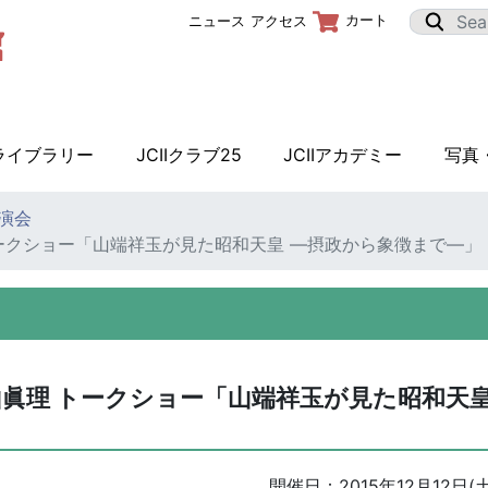
カート
ニュース
アクセス
Iライブラリー
JCIIクラブ25
JCIIアカデミー
写真
講演会
トークショー「山端祥玉が見た昭和天皇 ―摂政から象徴まで―」
山眞理 トークショー「山端祥玉が見た昭和天
開催日：
2015年12月12日(土