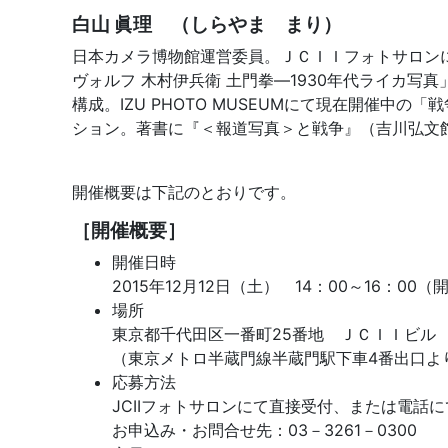
白山 眞理 （しらやま まり）
日本カメラ博物館運営委員。ＪＣＩＩフォトサロンに
ヴォルフ 木村伊兵衛 土門拳―1930年代ライカ写真
構成。IZU PHOTO MUSEUMにて現在開催中
ション。著書に『＜報道写真＞と戦争』（吉川弘文館
開催概要は下記のとおりです。
［開催概要］
開催日時
2015年12月12日（土） 14：00～16：00（
場所
東京都千代田区一番町25番地 ＪＣＩＩビル
（東京メトロ半蔵門線半蔵門駅下車4番出口よ
応募方法
JCIIフォトサロンにて直接受付、または電話
お申込み・お問合せ先：03－3261－0300