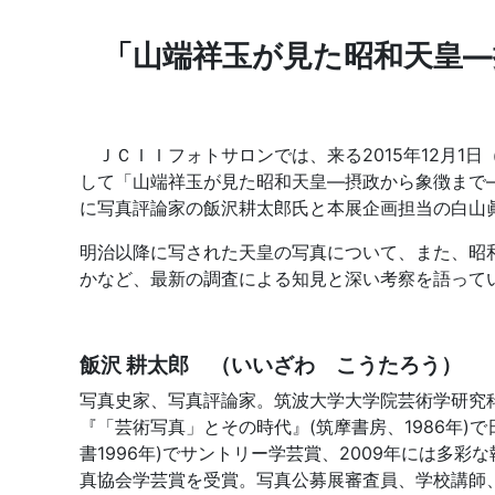
「山端祥玉が見た昭和天皇―
ＪＣＩＩフォトサロンでは、来る2015年12月1日
して「山端祥玉が見た昭和天皇―摂政から象徴まで―
に写真評論家の飯沢耕太郎氏と本展企画担当の白山
明治以降に写された天皇の写真について、また、昭
かなど、最新の調査による知見と深い考察を語って
飯沢 耕太郎 （いいざわ こうたろう）
写真史家、写真評論家。筑波大学大学院芸術学研究
『「芸術写真」とその時代』(筑摩書房、1986年)
書1996年)でサントリー学芸賞、2009年には多
真協会学芸賞を受賞。写真公募展審査員、学校講師