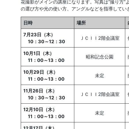
花撮影がメインの講座になります。写真は“撮り方”
の選び方や光の使い方、アングルなどを指導してい
日時
場所
7月23日（木）
ＪＣＩＩ2階会議室
10：30～12：30
10月1日（木）
昭和記念公園
11：00～13：00
10月29日（木）
未定
11：00～13：00
11月26日（木）
ＪＣＩＩ2階会議室
10：30～12：30
12月10日（木）
未定
11：00～13：00
12月17日（木）