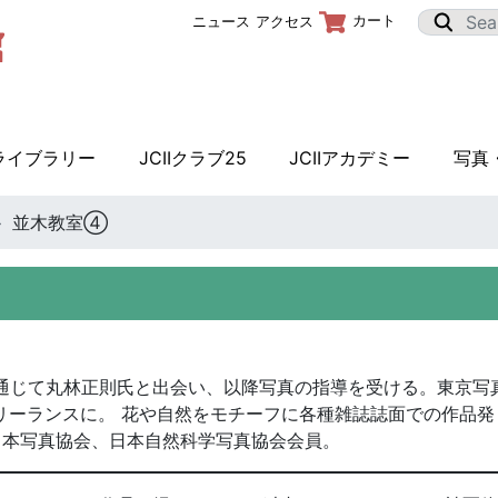
カート
ニュース
アクセス
Iライブラリー
JCIIクラブ25
JCIIアカデミー
写真
並木教室④
を通じて丸林正則氏と出会い、以降写真の指導を受ける。東京写
リーランスに。 花や自然をモチーフに各種雑誌誌面での作品発
日本写真協会、日本自然科学写真協会会員。