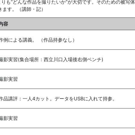
よりも“どんな作品を撮りたいか”が大切です。そのための被写体
きます。（講師・記）
内容
作例による講義。 （作品持参なし）
撮影実習(集合場所：西立川口入場後右側ベンチ)
撮影実習
作品講評：一人4カット。データをUSBに入れて持参。
撮影実習