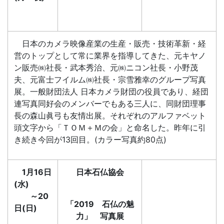
日本のカメラ映像産業の生産・販売・技術革新・経
営のトップとして常に業界を指導してきた、元キヤノ
ン販売㈱社長・武本秀治、元㈱ニコン社長・小野茂
夫、元富士フイルム㈱社長・宗雪雅幸のグループ写真
展。一般財団法人 日本カメラ財団の役員であり、経団
連写真同好会のメンバーでもある三人に、同財団理事
長の森山眞弓も友情出展。それぞれのアルファベット
頭文字から「ＴＯＭ＋Ｍの会」と命名した。昨年に引
き続き今回が13回目。(カラー写真約80点)
1月16日
日本石仏協会
(水)
～20
「2019 石仏の魅
日(日)
力」 写真展