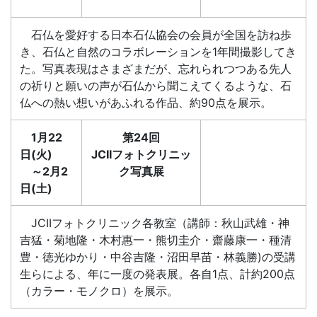
石仏を愛好する日本石仏協会の会員が全国を訪ね歩
き、石仏と自然のコラボレーションを1年間撮影してき
た。写真表現はさまざまだが、忘れられつつある先人
の祈りと願いの声が石仏から聞こえてくるような、石
仏への熱い想いがあふれる作品、約90点を展示。
1月22
第24回
日(火)
JCIIフォトクリニッ
～2月2
ク写真展
日(土)
JCIIフォトクリニック各教室（講師：秋山武雄・神
吉猛・菊地隆・木村惠一・熊切圭介・齋藤康一・種清
豊・徳光ゆかり・中谷吉隆・沼田早苗・林義勝)の受講
生らによる、年に一度の発表展。各自1点、計約200点
（カラー・モノクロ）を展示。