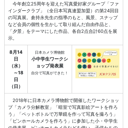
今年創立25周年を迎えた写真愛好家グループ「ファ
インダークラブ」（全日本写真連盟加盟）の第24回目
の写真展。倉持永先生の指導のもと、風景、スナップ
など会員の個性を生かして取り組んだ自由作品と、
「夕景」をテーマにした作品、各自2点合計60点を展
示。
8月14
日本カメラ博物館
日
小中学生ワークシ
（水）
ョップ発表展
～18
自分で写真ができた！
日
（日）
2018年に日本カメラ博物館で開催したワークショッ
プ「カメラ分解教室」「暗室で写真影絵アートを作ろ
う」「ペットボトルで万華鏡を作って写真を撮ろう」
「ピンホールカメラを作ろう」に参加した小・中学生
の発表展。ピンホールカメラなどを使い、子供たちの