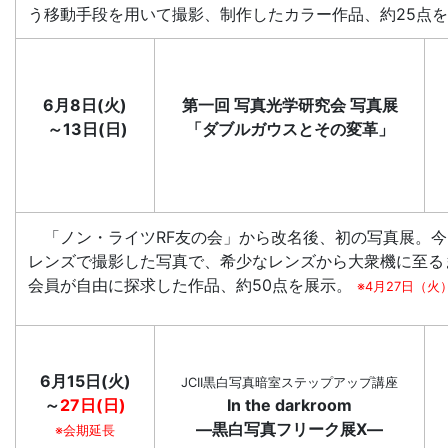
う移動手段を用いて撮影、制作したカラー作品、約25点
6月8日(火)
第一回 写真光学研究会 写真展
～13日(日)
「ダブルガウスとその変革」
「ノン・ライツRF友の会」から改名後、初の写真展。今
レンズで撮影した写真で、希少なレンズから大衆機に至る
会員が自由に探求した作品、約50点を展示。
※4月27日（
6月15日(火)
JCII黒白写真暗室ステップアップ講座
～
27日(日)
In the darkroom
―黒白写真フリーク展Ⅹ―
※会期延長