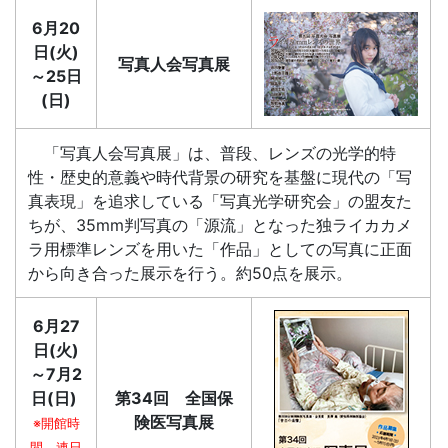
6月20
日(火)
写真人会写真展
～25日
(日)
「写真人会写真展」は、普段、レンズの光学的特
性・歴史的意義や時代背景の研究を基盤に現代の「写
真表現」を追求している「写真光学研究会」の盟友た
ちが、35mm判写真の「源流」となった独ライカカメ
ラ用標準レンズを用いた「作品」としての写真に正面
から向き合った展示を行う。約50点を展示。
6月27
日(火)
～7月2
日(日)
第34回 全国保
険医写真展
※開館時
間 連日