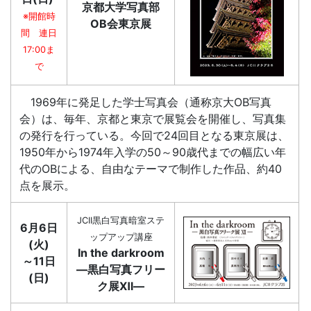
京都大学写真部
※開館時
OB会東京展
間 連日
17:00ま
で
1969年に発足した学士写真会（通称京大OB写真
会）は、毎年、京都と東京で展覧会を開催し、写真集
の発行を行っている。今回で24回目となる東京展は、
1950年から1974年入学の50～90歳代までの幅広い年
代のOBによる、自由なテーマで制作した作品、約40
点を展示。
JCII黒白写真暗室ステ
6月6日
ップアップ講座
(火)
In the darkroom
～11日
―黒白写真フリー
(日)
ク展Ⅻ―