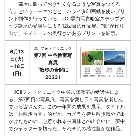
「部屋に飾っておきたくなるような写真をつくろ
う」というテーマのもと、バライタ印画紙を使いプリ
ント制作を行っている、JCII黒白写真暗室ステップア
ップ講座の受講生による12回目の作品展。“銀”が作り
出す、モノトーンの奥行きのあるプリントを展示。
JCIIフォトクリニック
6月13
第7回 中谷教室写
日(火)
真展
～18日
｢散歩の合間に
(日)
2023｣
JCIIフォトクリニック中谷吉隆教室の受講生によ
る、第7回目の写真展。写真を愛し日々写真を楽しん
でいる皆さんの、この一年間の成果を展示。タイトル
は「お散歩写真」的だが、カメラを持ち散歩気分で出
かけたものの、心惹かれる被写体との出会いに、夢中
でシャッターを切った、それぞれの感性豊かな作品。