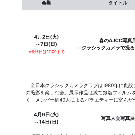
会期
タイトル
4月2日(火)
春のAJCC写真
～7日(日)
―クラシックカメラで撮る
※最終日は17:00まで
全日本クラシックカメラクラブは1980年に創
の撮影を楽しむ会。展示作品は総て銀塩フィルム
く。メンバー約40人によるバラエティーに富んだ
4月9日(火)
写真人会写真展
～14日(日)