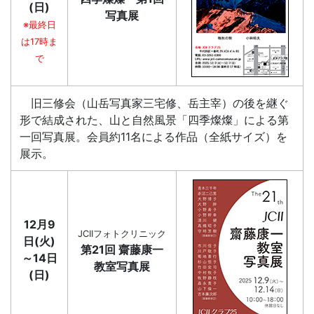
(日)
写真展
※最終日
は17時ま
で
旧三修会（山岳写真家三宅修、岳主宰）の後を継ぐ
形で結成された、山と自然風景「四季燦燦」による第
一回写真展。会員約11名による作品（全紙サイズ）を
展示。
12月9
JCIIフォトクリニック
日(火)
第21回 齋藤康一
～14日
教室写真展
(日)