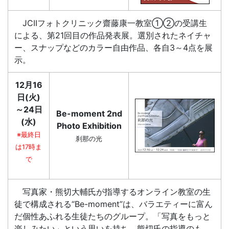
JCIIフォトクリニック齋藤康一教室①②の受講生
による、第21回目の作品発表展。選別されたネイチャ
ー、スナップなどのカラー自由作品、各自3～4点を展
示。
12月16
日(火)
～24日
Be-moment 2nd
(水)
Photo Exhibition
※最終日
刹那の光
は17時ま
で
写真家・熊切大輔氏が指導するオンライン教室の生
徒で構成される“Be-moment”は、バラエティーに富ん
だ個性あふれる生徒たちのグループ。「写真をもっと
楽しみたい」という思いを持ち、熊切氏の指導のも