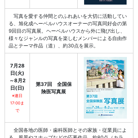
写真を愛する仲間とのふれあいを大切に活動してい
る、旭化成ヘーベルハウスオーナーの写真同好会の第
9回目の写真展。ヘーベルハウスから外に飛び出し、
様々なジャンルの写真を楽しむメンバーによる自由作
品とテーマ作品（道）、約30点を展示。
7月28
日(火)
～8月2
第37回 全国保
日(日)
険医写真展
※連日
17:00ま
で
全国各地の医師・歯科医師とその家族・従業員によ
る、風景やスナップなどの応募作品、約80点（カラ