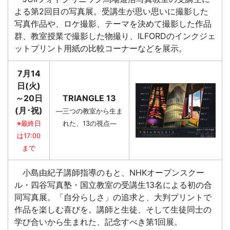
よる第2回目の写真展。受講生が思い思いに撮影した
写真作品や、ロケ撮影、テーマを決めて撮影した作品
群、教室授業で撮影した物撮り、ILFORDのインクジェ
ットプリント用紙の比較コーナーなどを展示。
7月14
日(火)
～20日
TRIANGLE 13
(月･祝)
—三つの教室から生ま
※最終日
れた、13の視点—
は17:00
まで
小島由紀子講師指導のもと、NHKオープンスクー
ル・四谷写真塾・国立教室の受講生13名による初の合
同写真展。「自分らしさ」の追求と、大判プリントで
作品を楽しむ喜びを。講師と生徒、そして生徒同士の
学び合いから生まれた、記念すべき第1回展。