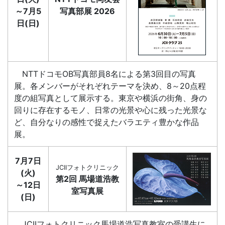
～7月5
写真部展 2026
日(日)
NTTドコモOB写真部員8名による第3回目の写真
展。各メンバーがそれぞれテーマを決め、8～20点程
度の組写真として展示する。東京や横浜の街角、身の
回りに存在するモノ、日常の光景や心に残った光景な
ど、自分なりの感性で捉えたバラエティ豊かな作品
展。
7月7日
JCIIフォトクリニック
(火)
第2回 馬場道浩教
～12日
室写真展
(日)
JCIIフォトクリニック馬場道浩写真教室の受講生に