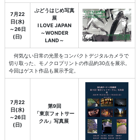
ぶどうはじめ写真
7月22
展
日(水)
I LOVE JAPAN
～26日
～WONDER
(日)
LAND～
何気ない日常の光景をコンパクトデジタルカメラで
切り取った、モノクロプリントの作品約30点を展示。
今回はゲスト作品も展示予定。
7月22
第9回
日(水)
「東京フォトサー
～26日
クル」写真展
(日)