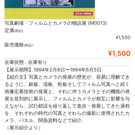
写真劇場・フィルムとカメラの物語展 (M0013)
定価
(税込)
¥1,500
販売価格
(税込)
¥1,500
在庫状態 : 在庫有り
【展示期間】1994年2月8日〜1994年6月5日
【紹介文】写真とカメラの発展の歴史が、容易に理解でき
るように、銀板、湿板、乾板そしてフィルム写真へと続く
画像定着技術の発展と、それに伴うカメラとその機能の発
展を並列的に展示し、フィルムとカメラが相互に影響を与
えながら、試行錯誤を繰り返して進歩・発展してきた過程
を、それぞれの時代の写真とそれらの撮影に使用されたカ
メラ、パネル、関係資料などで紹介。
（展示紹介より）