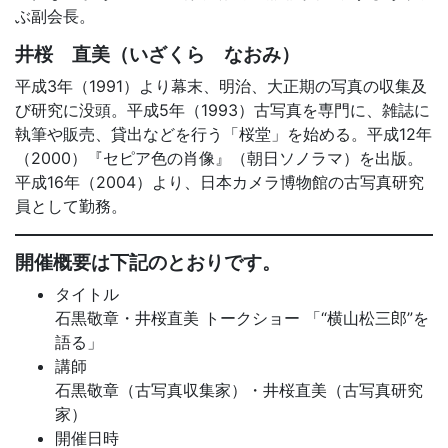
ぶ副会長。
井桜 直美（いざくら なおみ）
平成3年（1991）より幕末、明治、大正期の写真の収集及
び研究に没頭。平成5年（1993）古写真を専門に、雑誌に
執筆や販売、貸出などを行う「桜堂」を始める。平成12年
（2000）『セピア色の肖像』（朝日ソノラマ）を出版。
平成16年（2004）より、日本カメラ博物館の古写真研究
員として勤務。
開催概要は下記のとおりです。
タイトル
石黒敬章・井桜直美 トークショー 「“横山松三郎”を
語る」
講師
石黒敬章（古写真収集家）・井桜直美（古写真研究
家）
開催日時