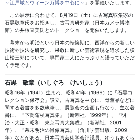
～江戸城とウィーン万博を中心に～
」を開催いたします。
この展示に合わせて、8月19日（土）に古写真収集家の
石黒敬章氏をお招きし、古写真研究家（日本カメラ博物
館）の井桜直美氏とのトークショーを開催いたします。
幕末から明治という日本の転換期に、西洋からの新しい
技術や技法を研究し、果敢に新しい芸術表現を追求した横
山松三郎について、専門家二人にたっぷりと語っていただ
く予定です。
石黒 敬章（いしぐろ けいしょう）
昭和16年（1941）生まれ。昭和41年（1966）に「石黒コ
レクション保存会」設立。古写真を中心に、骨董品などに
関する著書を多数執筆し、展覧会の企画も行なう。主な著
書に、『下岡蓮杖写真集』（新潮社、1999年）、『明
治・大正・昭和 東京写真大集成』（新潮社、2001
年）、『幕末明治の肖像写真』（角川学芸出版、2009
年）などがある。日本写真芸術学会評議員。ゆうもあくら