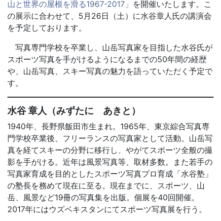
山と世界の屋根を滑る1967-2017」
を開催いたします。こ
の展示に合わせて、5月26日（土）に水谷章人氏の講演会
を予定しております。
写真専門学校を卒業し、山岳写真家を目指した水谷氏が
スポーツ写真を手がけるようになるまでの50年間の経歴
や、山岳写真、スキー写真の魅力を語っていただく予定で
す。
水谷 章人（みずたに あきと）
1940年、長野県飯田市生まれ。1965年、東京綜合写真専
門学校卒業後、フリーランスの写真家として活動。山岳写
真を経てスキーの分野に移行し、やがてスポーツ全般の撮
影を手がける。近年は風景写真等、取材多数。また若手の
写真家育成を目的としたスポーツ写真プロ育成「水谷塾」
の塾長を務めて現在に至る。現在までに、スポーツ、山
岳、風景など19冊の写真集を出版。個展を40回開催。
2017年にはウズベキスタンにてスポーツ写真展を行う。