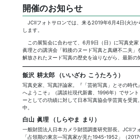
開催のお知らせ
JCIIフォトサロンでは、来る2019年6月4日(火)か
します。
この展覧会に合わせて、6月9日（日）に写真史家
眞理との講演会「戦後のヌード写真と真継不二夫」
解放されたヌード写真の歴史を辿りながら、最新の
飯沢 耕太郎 （いいざわ こうたろう）
写真史家、写真評論家。『「芸術写真」とその時代』
へようこそ』（講談社現代新書、1996年）でサン
ーとしての功績に対して日本写真協会学芸賞を受賞
中。
白山 眞理 （しらやま まり）
一般財団法人日本カメラ財団調査研究部長。JCIIフ
「占領期の東京―写真家が見た1945-1952」（2