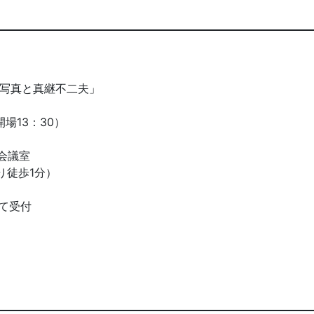
ド写真と真継不二夫」
開場13：30）
階会議室
り徒歩1分）
にて受付
）