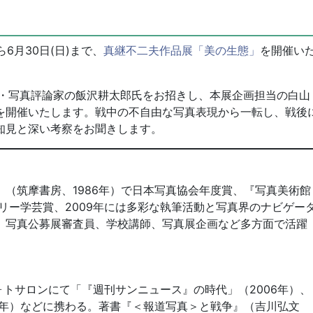
ら6月30日(日)まで、
真継不二夫作品展「美の生態」
を開催い
・写真評論家の飯沢耕太郎氏をお招きし、本展企画担当の白山
を開催いたします。戦中の不自由な写真表現から一転し、戦後
知見と深い考察をお聞きします。
（筑摩書房、1986年）で日本写真協会年度賞、『写真美術館
トリー学芸賞、2009年には多彩な執筆活動と写真界のナビゲー
。写真公募展審査員、学校講師、写真展企画など多方面で活躍
ォトサロンにて「『週刊サンニュース』の時代」（2006年）、
017年）などに携わる。著書『＜報道写真＞と戦争』（吉川弘文