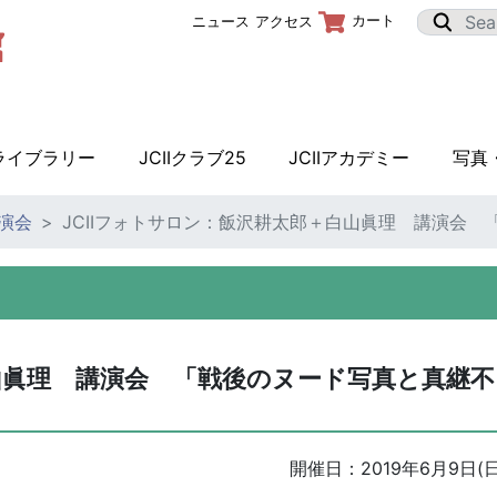
カート
ニュース
アクセス
Iライブラリー
JCIIクラブ25
JCIIアカデミー
写真
講演会
JCIIフォトサロン：飯沢耕太郎＋白山眞理 講演会
白山眞理 講演会 「戦後のヌード写真と真継不
開催日：
2019年6月9日(日