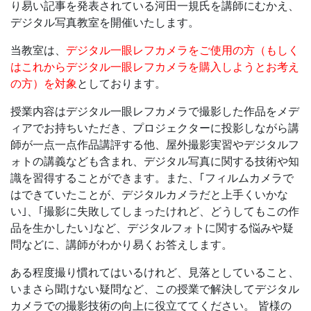
り易い記事を発表されている河田一規氏を講師にむかえ、
デジタル写真教室を開催いたします。
当教室は、
デジタル一眼レフカメラをご使用の方（もしく
はこれからデジタル一眼レフカメラを購入しようとお考え
の方）を対象
としております。
授業内容はデジタル一眼レフカメラで撮影した作品をメデ
ィアでお持ちいただき、プロジェクターに投影しながら講
師が一点一点作品講評する他、屋外撮影実習やデジタルフ
ォトの講義なども含まれ、デジタル写真に関する技術や知
識を習得することができます。また、｢フィルムカメラで
はできていたことが、デジタルカメラだと上手くいかな
い｣、｢撮影に失敗してしまったけれど、どうしてもこの作
品を生かしたい｣など、デジタルフォトに関する悩みや疑
問などに、講師がわかり易くお答えします。
ある程度撮り慣れてはいるけれど、見落としていること、
いまさら聞けない疑問など、この授業で解決してデジタル
カメラでの撮影技術の向上に役立ててください。 皆様の