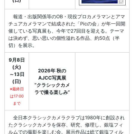
(日)
報道・出版関係等のOB・現役プロカメラマンとアマ
チュアカメラマンで結成された「Picの会」が年一回開
催している写真展も、今年で27回目を迎える。テーマ
は決めず、思い思いの個性溢れる作品、約50点（半
切）を展示。
9月8日
(火)
2026年 秋の
～13日
AJCC写真展
(日)
“クラシックカメ
※最終日
ラで撮る楽しみ”
は17:00
まで
全日本クラシックカメラクラブは1980年に創設され
たクラシックカメラを保存、研究、修理し、銀塩フィ
ルムでの撮影を楽しむ会。展示作品は総て銀塩フィル