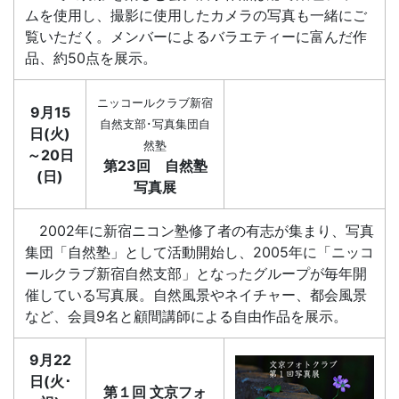
ムを使用し、撮影に使用したカメラの写真も一緒にご
覧いただく。メンバーによるバラエティーに富んだ作
品、約50点を展示。
ニッコールクラブ新宿
9月15
自然支部･写真集団自
日(火)
然塾
～20日
第23回 自然塾
(日)
写真展
2002年に新宿ニコン塾修了者の有志が集まり、写真
集団「自然塾」として活動開始し、2005年に「ニッコ
ールクラブ新宿自然支部」となったグループが毎年開
催している写真展。自然風景やネイチャー、都会風景
など、会員9名と顧間講師による自由作品を展示。
9月22
日(火･
第１回 文京フォ