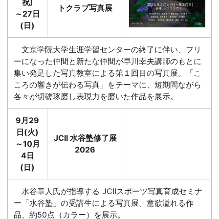
祝)
トクラブ写真展
～27日
(日)
文京学院大学生涯学習センターの終了に伴い、フリ
ーになった仲間と新たな仲間が早川幸夫講師のもとに
集い発足した写真教室による第１回目の写真展。「こ
ころの響きが伝わる写真」をテーマに、短期間ながら
各々が切磋琢磨し表現力を磨いた作品を展示。
9月29
日(火)
JCII 水谷塾修了展
～10月
2026
4日
(日)
水谷章人氏が指導する JCIIスポーツ写真育成セミナ
ー「水谷塾」の受講生による写真展。意欲溢れる作
品、約50点（カラー）を展示。