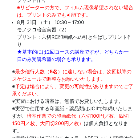
※リピーターの方で、フィルム現像希望されない場合
は、プリントのみでも可能です。
8月 31日 （土） 10:30～17:00
モノクロ暗室実習（2）
プリント：六切RC印画紙への引き伸ばしプリント作
り
★基本的には2回コースの講座ですが、どちらか一
日のみ受講希望の場合も承ります。
※
最少催行人数（
5名
）に達しない場合は、次回以降の
スケジュールで調整をお願いいたします。
※
予定は場合により、変更の可能性がありますのでご了
承ください。
※実習における暗室は、無償でお貸しいたします。
※実習で使用する印画紙・薬品類はJCIIで準備いたしま
すが、
暗室作業での印画紙代（六切100円／枚、四切
150円／枚、大四切200円／枚）
は個人負担となりま
す。
※授業内容にはデジタルカメラ、APSフィルム関連は含