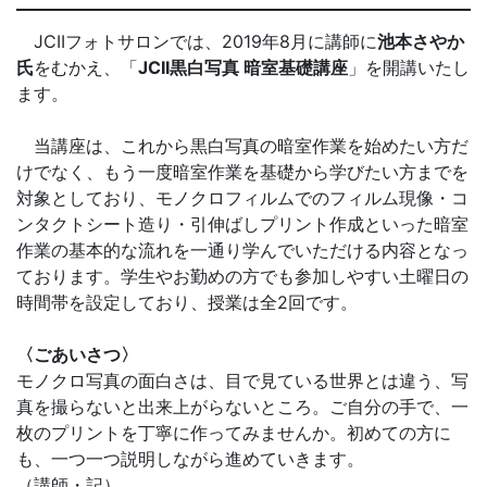
JCIIフォトサロンでは、2019年8月に講師に
池本さやか
氏
をむかえ、「
JCII
黒白写真 暗室基礎講座
」を開講いたし
ます。
当講座は、これから黒白写真の暗室作業を始めたい方だ
けでなく、もう一度暗室作業を基礎から学びたい方までを
対象としており、モノクロフィルムでのフィルム現像・コ
ンタクトシート造り・引伸ばしプリント作成といった暗室
作業の基本的な流れを一通り学んでいただける内容となっ
ております。学生やお勤めの方でも参加しやすい土曜日の
時間帯を設定しており、授業は全2回です。
〈ごあいさつ〉
モノクロ写真の面白さは、目で見ている世界とは違う、写
真を撮らないと出来上がらないところ。ご自分の手で、一
枚のプリントを丁寧に作ってみませんか。初めての方に
も、一つ一つ説明しながら進めていきます。
（講師・記）