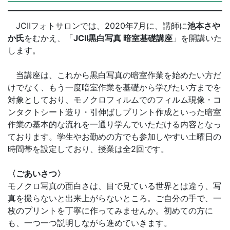
JCIIフォトサロンでは、2020年7月に、講師に
池本さや
か氏
をむかえ、「
JCII
黒白写真 暗室基礎講座
」を開講いた
します。
当講座は、これから黒白写真の暗室作業を始めたい方だ
けでなく、もう一度暗室作業を基礎から学びたい方までを
対象としており、モノクロフィルムでのフィルム現像・コ
ンタクトシート造り・引伸ばしプリント作成といった暗室
作業の基本的な流れを一通り学んでいただける内容となっ
ております。学生やお勤めの方でも参加しやすい土曜日の
時間帯を設定しており、授業は全2回です。
〈ごあいさつ〉
モノクロ写真の面白さは、目で見ている世界とは違う、写
真を撮らないと出来上がらないところ。ご自分の手で、一
枚のプリントを丁寧に作ってみませんか。初めての方に
も、一つ一つ説明しながら進めていきます。