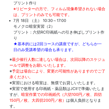
プリント作り
※リピーターの方で、フィルム現像希望されない場合
は、プリントのみでも可能です。
7月 18日 （土） 10:30～17:00
モノクロ暗室実習（2）
プリント：六切RC印画紙への引き伸ばしプリント作
り
★基本的には2回コースの講座ですが、どちらか一
日のみ受講希望の場合も承ります。
※
最少催行人数に達しない場合は、次回以降のスケジュ
ールで調整をお願いいたします。
※
予定は場合により、変更の可能性がありますのでご了
承ください。
※実習における暗室は、無償でお貸しいたします。
※実習で使用する印画紙・薬品類はJCIIで準備いたしま
すが、
暗室作業での印画紙代（六切100円／枚、四切
150円／枚、大四切200円／枚）
は個人負担となりま
す。