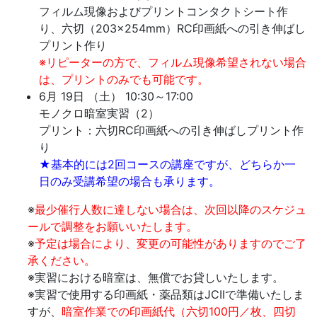
フィルム現像およびプリントコンタクトシート作
り、六切（203×254mm）RC印画紙への引き伸ばし
プリント作り
※リピーターの方で、フィルム現像希望されない場合
は、プリントのみでも可能です。
6月 19日 （土） 10:30～17:00
モノクロ暗室実習（2）
プリント：六切RC印画紙への引き伸ばしプリント作
り
★基本的には2回コースの講座ですが、どちらか一
日のみ受講希望の場合も承ります。
※
最少催行人数に達しない場合は、次回以降のスケジュ
ールで調整をお願いいたします。
※
予定は場合により、変更の可能性がありますのでご了
承ください。
※実習における暗室は、無償でお貸しいたします。
※実習で使用する印画紙・薬品類はJCIIで準備いたしま
すが、
暗室作業での印画紙代（六切100円／枚、四切