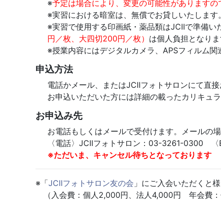
※
予定は場合により、変更の可能性がありますの
※実習における暗室は、無償でお貸しいたします
※実習で使用する印画紙・薬品類はJCIIで準備い
円／枚、大四切200円／枚）
は個人負担となりま
※授業内容にはデジタルカメラ、APSフィルム
申込方法
電話かメール、またはJCIIフォトサロンにて直
お申込いただいた方には詳細の載ったカリキュラ
お申込み先
お電話もしくはメールで受付けます。メールの場
〈電話〉JCIIフォトサロン：03-3261-0300 〈E-mai
※ただいま、キャンセル待ちとなっております
※「
JCIIフォトサロン友の会
」にご入会いただくと様
（入会費：個人2,000円、法人4,000円 年会費：個