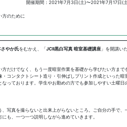
開催期間：
2021年7月3日(土)
〜
2021年7月17日(土
い方のために
本さやか氏
をむかえ、「
JCII
黒白写真 暗室基礎講座
」を開講い
方だけでなく、もう一度暗室作業を基礎から学びたい方まで
像・コンタクトシート造り・引伸ばしプリント作成といった暗
となっております。学生やお勤めの方でも参加しやすい土曜日
う、写真を撮らないと出来上がらないところ。ご自分の手で、
方にも、一つ一つ説明しながら進めていきます。