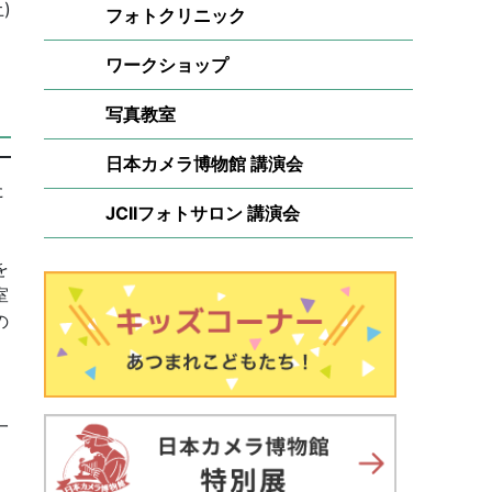
)
フォトクリニック
ワークショップ
写真教室
日本カメラ博物館 講演会
た
JCIIフォトサロン 講演会
を
室
の
一