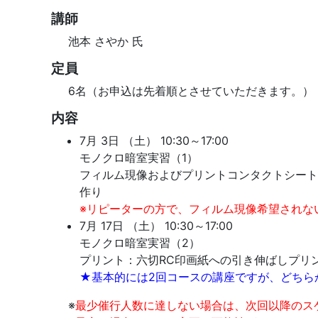
講師
池本 さやか 氏
定員
6名（お申込は先着順とさせていただきます。）
内容
7月 3日 （土） 10:30～17:00
モノクロ暗室実習（1）
フィルム現像およびプリントコンタクトシート作
作り
※リピーターの方で、フィルム現像希望されな
7月 17日 （土） 10:30～17:00
モノクロ暗室実習（2）
プリント：六切RC印画紙への引き伸ばしプリ
★基本的には2回コースの講座ですが、どちら
※
最少催行人数に達しない場合は、次回以降のス