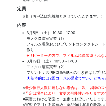
定員
6名（お申込は先着順とさせていただきます。
内容
3月5日 （土） 10:30～17:00
モノクロ暗室実習（1）
フィルム現像およびプリントコンタクトシート作
作り
※リピーターの方で、フィルム現像希望されな
3月19日 （土） 10:30～17:00
モノクロ暗室実習（2）
プリント：六切RC印画紙への引き伸ばしプリ
★基本的には2回コースの講座ですが、どちら
※
最少催行人数に達しない場合は、次回以降のス
※
予定は場合により、変更の可能性がありますの
※実習における暗室は、無償でお貸しいたします
※実習で使用する印画紙・薬品類はJCIIで準備い