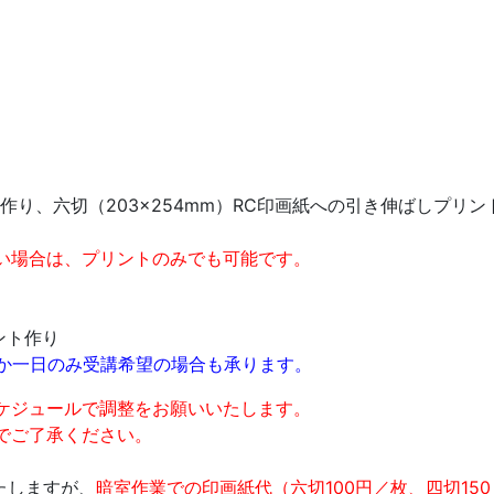
）
り、六切（203×254mm）RC印画紙への引き伸ばしプリン
い場合は、プリントのみでも可能です。
ント作り
か一日のみ受講希望の場合も承ります。
ケジュールで調整をお願いいたします。
でご了承ください。
。
たしますが、
暗室作業での印画紙代（六切100円／枚、四切150