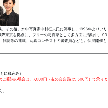
。その後、水中写真家中村征夫氏に師事し、1996年よりフリ
。以降東京を拠点に、フリーの写真家として多方面に活動中。’03
講師。雑誌等の連載、写真コンテストの審査員なども。個展開催も
（ともに税込み）
受講の場合は、7,000円（友の会会員は5,500円）で承りま
ん。