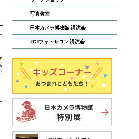
写真教室
日本カメラ博物館 講演会
た
JCIIフォトサロン 講演会
を
室
の
一