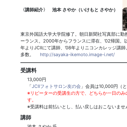
〈講師紹介〉 池本 さやか（いけもと さやか）
東京外国語大学大学院修了。朝日新聞社写真部に勤務
ーランス。2000年からフランスに滞在、’02帰国
年よりJCIIにて講師、’08年よりニコンカレッジ
多数。
http://sayaka-ikemoto.image-i.net/
受講料
13,000円
「
JCIIフォトサロン友の会
」会員は10,000円
※リピーターの受講生の方で、どちらか一日のみのご
す。
※受講料は前払いとし、払い戻しはおこないませ
講師
池本 さやか 氏