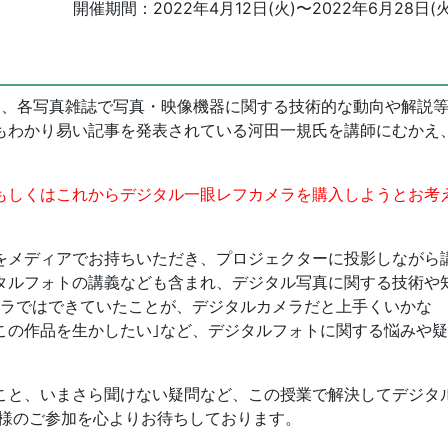
開催期間：
2022年4月12日(火)
〜
2022年6月28日(火
かけて、各写真雑誌で写真・映像機器に関する技術的な動向や解説
もわかり易い記事を発表されている河田一規氏を講師にむかえ
もしくはこれからデジタル一眼レフカメラを購入しようとお考
をメディアでお持ちいただき、プロジェクターに投影しながら
タルフォトの講義なども含まれ、デジタル写真に関する技術や
メラではできていたことが、デジタルカメラだと上手くいかな
この作品を生かしたい｣など、デジタルフォトに関する悩みや疑
こと、いまさら聞けない疑問など、この授業で解決してデジタ
皆様のご参加を心よりお待ちしております。