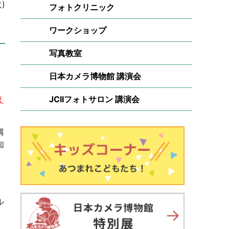
)
フォトクリニック
ワークショップ
写真教室
等
、
日本カメラ博物館 講演会
え
JCIIフォトサロン 講演会
講
知
ル