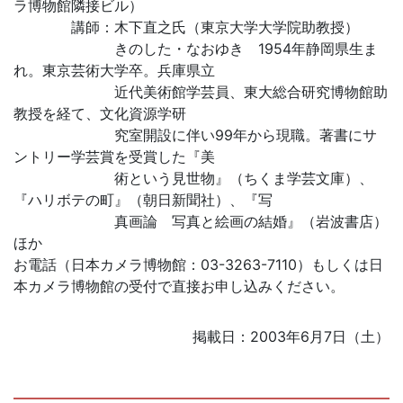
ラ博物館隣接ビル）
講師：木下直之氏（東京大学大学院助教授）
きのした・なおゆき 1954年静岡県生ま
れ。東京芸術大学卒。兵庫県立
近代美術館学芸員、東大総合研究博物館助
教授を経て、文化資源学研
究室開設に伴い99年から現職。著書にサ
ントリー学芸賞を受賞した『美
術という見世物』（ちくま学芸文庫）、
『ハリボテの町』（朝日新聞社）、『写
真画論 写真と絵画の結婚』（岩波書店）
ほか
お電話（日本カメラ博物館：03-3263-7110）もしくは日
本カメラ博物館の受付で直接お申し込みください。
掲載日：2003年6月7日（土）