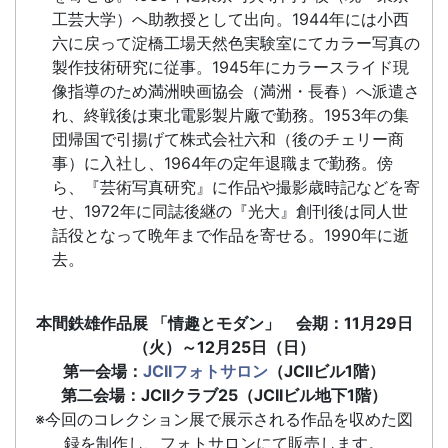
工芸大学）へ助教授として出向。1944年には小西
六に戻って淀橋工場天然色実験室にてカラー写真の
製作技術研究に従事。1945年にカラースライド現
像指導のため満洲映画協会（満洲・長春）へ派遣さ
れ、終戦後は東北電影製片廠で勤務。1953年の集
団帰国で引揚げて株式会社六和（後のチェリー商
事）に入社し、1964年の定年退職まで勤務。傍
ら、『芸術写真研究』に作品や撮影歳時記などを寄
せ、1972年に同誌後継の『光大』創刊後は同人世
話役となって晩年まで作品を寄せる。1990年に逝
去。
本間鉄雄作品展 「情趣とモダン」 会期：11月29日
（火）～12月25日（日）
第一会場：
JCIIフォトサロン
（JCIIビル1階）
第二会場：JCIIクラブ25（JCIIビル地下1階）
※今回のコレクション展で展示される作品を収めた図
録を制作し、フォトサロンにて販売します。