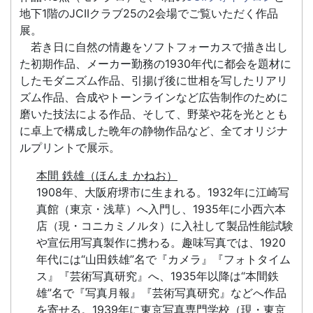
地下1階のJCIIクラブ25の2会場でご覧いただく作品
展。
若き日に自然の情趣をソフトフォーカスで描き出し
た初期作品、メーカー勤務の1930年代に都会を題材に
したモダニズム作品、引揚げ後に世相を写したリアリ
ズム作品、合成やトーンラインなど広告制作のために
磨いた技法による作品、そして、野菜や花を光ととも
に卓上で構成した晩年の静物作品など、全てオリジナ
ルプリントで展示。
本間 鉄雄（ほんま かねお）
1908年、大阪府堺市に生まれる。1932年に江崎写
真館（東京・浅草）へ入門し、1935年に小西六本
店（現・コニカミノルタ）に入社して製品性能試験
や宣伝用写真製作に携わる。趣味写真では、1920
年代には“山田鉄雄”名で『カメラ』『フォトタイム
ス』『芸術写真研究』へ、1935年以降は“本間鉄
雄”名で『写真月報』『芸術写真研究』などへ作品
を寄せる。1939年に東京写真専門学校（現・東京