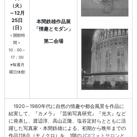
（火）
～12月
25日
本間鉄雄作品展
（日）
「情趣とモダン」
＜開館時
第二会場
間＞
10：00～
17：00
※毎週月
曜日休館
1920～1980年代に自然の情趣や都会風景を作品に
結実して、『カメラ』『芸術写真研究』『光大』など
に発表し、渡辺淳、高山正隆、塩谷定好らとともに活
躍した写真家・本間鉄雄による、初期から晩年までの
作品118点（モノクロ）を、1階の
JCIIフォトサロン
と