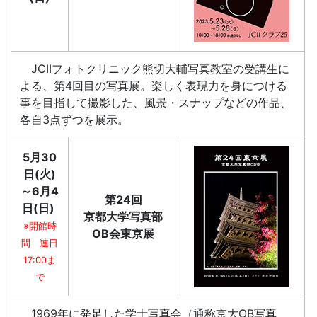
JCIIフォトクリニック熊切大輔写真教室の受講生に
よる、第4回目の写真展。楽しく表現力を身につける
事を目指して撮影した、風景・スナップなどの作品、
各自3点ずつを展示。
5月30
日(火)
～6月4
第24回
日(日)
京都大学写真部
※開館時
OB会東京展
間 連日
17:00ま
で
1969年に発足した学士写真会（通称京大OB写真