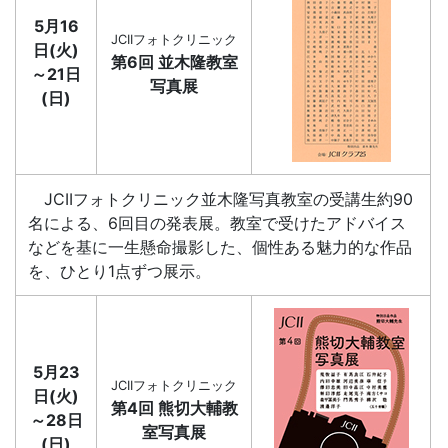
5月16
JCIIフォトクリニック
日(火)
第6回 並木隆教室
～21日
写真展
(日)
JCIIフォトクリニック並木隆写真教室の受講生約90
名による、6回目の発表展。教室で受けたアドバイス
などを基に一生懸命撮影した、個性ある魅力的な作品
を、ひとり1点ずつ展示。
5月23
JCIIフォトクリニック
日(火)
第4回 熊切大輔教
～28日
室写真展
(日)