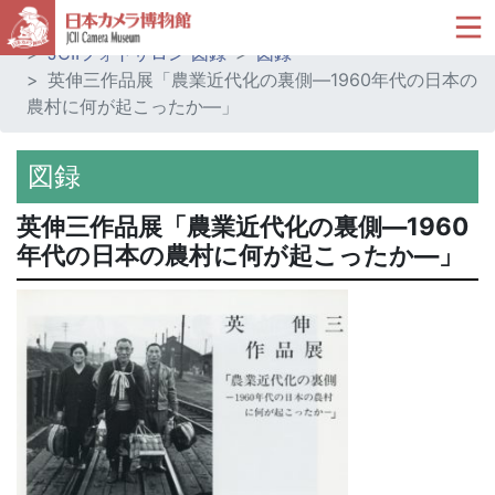
ホーム
ミュージアムショップ
JCIIフォトサロン 図録
図録
英伸三作品展「農業近代化の裏側―1960年代の日本の
農村に何が起こったか―」
図録
英伸三作品展「農業近代化の裏側―1960
年代の日本の農村に何が起こったか―」