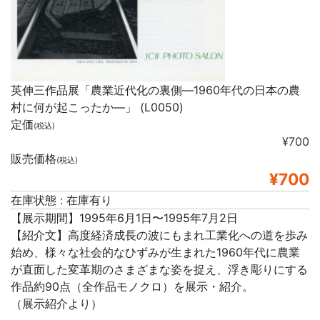
英伸三作品展「農業近代化の裏側―1960年代の日本の農
村に何が起こったか―」 (L0050)
定価
(税込)
¥700
販売価格
(税込)
¥700
在庫状態 : 在庫有り
【展示期間】1995年6月1日〜1995年7月2日
【紹介文】高度経済成長の波にもまれ工業化への道を歩み
始め、様々な社会的なひずみが生まれた1960年代に農業
が直面した変革期のさまざまな姿を捉え、浮き彫りにする
作品約90点（全作品モノクロ）を展示・紹介。
（展示紹介より）