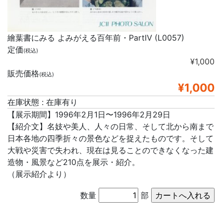
繪葉書にみる よみがえる百年前・PartⅣ (L0057)
定価
(税込)
¥1,000
販売価格
(税込)
¥1,000
在庫状態 : 在庫有り
【展示期間】1996年2月1日〜1996年2月29日
【紹介文】名妓や美人、人々の日常、そして北から南まで
日本各地の四季折々の景色などを捉えたものです。そして
大戦や災害で失われ、現在は見ることのできなくなった建
造物・風景など210点を展示・紹介。
（展示紹介より）
数量
部