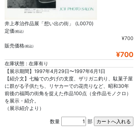
井上孝治作品展「想い出の街」 (L0070)
定価
(税込)
¥700
販売価格
(税込)
¥700
在庫状態 : 在庫有り
【展示期間】1997年4月29日〜1997年6月1日
【紹介文】七輪での夕げの支度、ザリガニ釣り、駄菓子屋
に群がる子供たち、リヤカーでの花売りなど、昭和30年
前後の福岡の街角を捉えた作品100点（全作品モノクロ）
を展示・紹介。
（展示紹介より）
数量
部