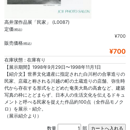
高井潔作品展「民家」 (L0087)
定価
(税込)
¥700
販売価格
(税込)
¥700
在庫状態 : 在庫有り
【展示期間】1998年9月29日〜1998年11月1日
【紹介文】世界文化遺産に指定された白川村の合掌造りの
民家、店蔵と称される川越の町の土蔵造りの店舗、弥生時
代から存在する形式をとどめた奄美大島の高倉など、建築
写真の枠にとどまらず、日本人の生活文化を伝えるドキュ
メントと呼べる民家を捉えた作品約100点（全作品モノク
ロ）を展示・紹介。
（展示紹介より）
数量
部