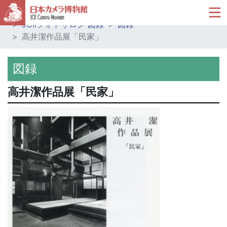
ホーム
ミュージアムショップ
JCIIフォトサロン 図録
図録
高井潔作品展「民家」
図録
高井潔作品展「民家」