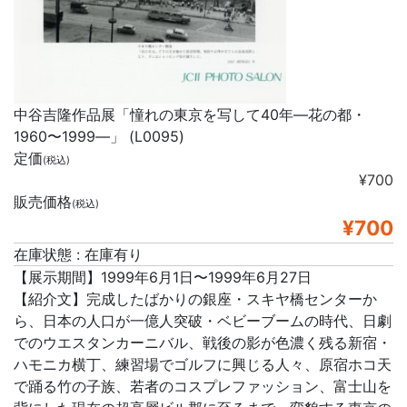
中谷吉隆作品展「憧れの東京を写して40年―花の都・
1960〜1999―」 (L0095)
定価
(税込)
¥700
販売価格
(税込)
¥700
在庫状態 : 在庫有り
【展示期間】1999年6月1日〜1999年6月27日
【紹介文】完成したばかりの銀座・スキヤ橋センターか
ら、日本の人口が一億人突破・ベビーブームの時代、日劇
でのウエスタンカーニバル、戦後の影が色濃く残る新宿・
ハモニカ横丁、練習場でゴルフに興じる人々、原宿ホコ天
で踊る竹の子族、若者のコスプレファッション、富士山を