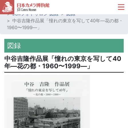
ホーム
ミュージアムショップ
JCIIフォトサロン 図録
図録
中谷吉隆作品展「憧れの東京を写して40年―花の都・
1960〜1999―」
図録
中谷吉隆作品展「憧れの東京を写して40
年―花の都・1960〜1999―」