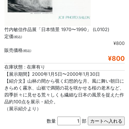
竹内敏信作品展「日本情景 1970〜1990」 (L0102)
定価
(税込)
¥800
販売価格
(税込)
¥800
在庫状態 : 在庫有り
【展示期間】2000年1月5日〜2000年1月30日
【紹介文】山林の間から覗く幻想的な月、風に舞い朝日に
きらめく霧氷、山裾で満開の花を咲かせる桜の老木など、
四季折々に見せる荒々しくも繊細な日本の風景を捉えた作
品約100点を展示・紹介。
（展示紹介より）
数量
部