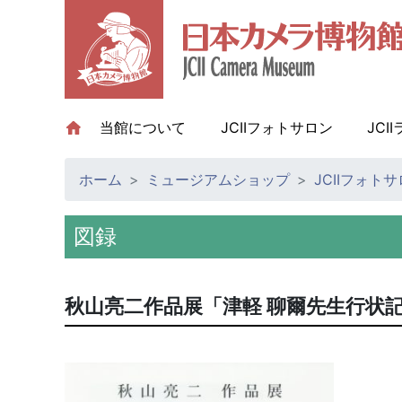
当館について
(current)
JCIIフォトサロン
JCI
ホーム
ミュージアムショップ
JCIIフォト
図録
秋山亮二作品展「津軽 聊爾先生行状