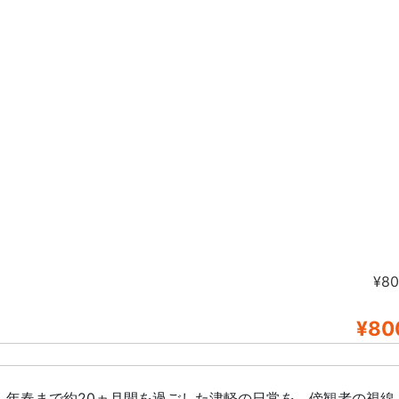
¥8
¥80
52）年春まで約20ヵ月間を過ごした津軽の日常を、傍観者の視線