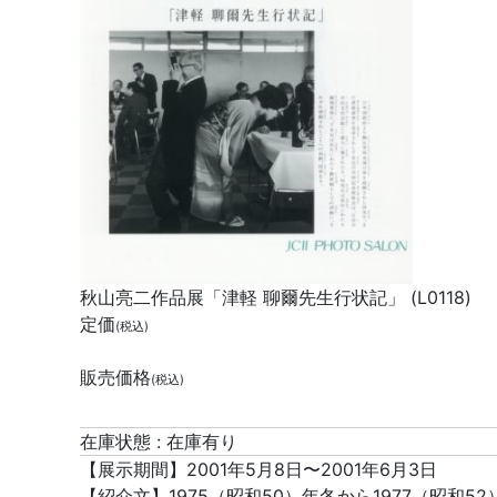
秋山亮二作品展「津軽 聊爾先生行状記」 (L0118)
定価
(税込)
販売価格
(税込)
在庫状態 : 在庫有り
【展示期間】2001年5月8日〜2001年6月3日
【紹介文】1975（昭和50）年冬から1977（昭和