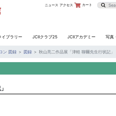
カート
ニュース
アクセス
Iライブラリー
JCIIクラブ25
JCIIアカデミー
写真
サロン 図録
図録
秋山亮二作品展「津軽 聊爾先生行状記」
記」