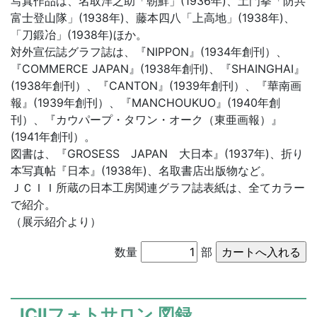
写真作品は、名取洋之助「朝鮮」(1936年)、土門拳「防共
富士登山隊」(1938年)、藤本四八「上高地」(1938年)、
「刀鍛冶」(1938年)ほか。
対外宣伝誌グラフ誌は、『NIPPON』(1934年創刊）、
『COMMERCE JAPAN』(1938年創刊)、『SHAINGHAI』
(1938年創刊）、『CANTON』(1939年創刊）、『華南画
報』(1939年創刊）、『MANCHOUKUO』(1940年創
刊）、『カウパープ・タワン・オーク（東亜画報）』
(1941年創刊）。
図書は、『GROSESS JAPAN 大日本』(1937年)、折り
本写真帖『日本』(1938年)、名取書店出版物など。
ＪＣＩＩ所蔵の日本工房関連グラフ誌表紙は、全てカラー
で紹介。
（展示紹介より）
数量
部
JCIIフォトサロン 図録