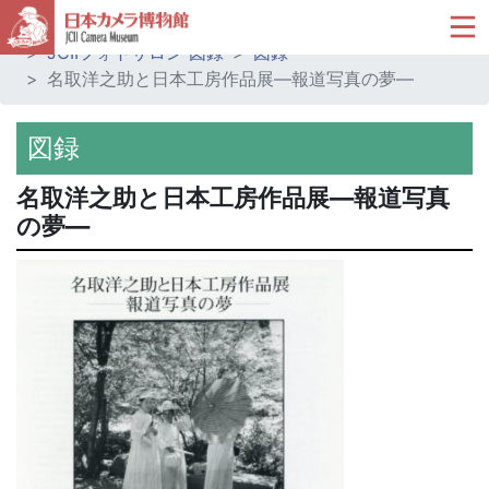
ホーム
ミュージアムショップ
JCIIフォトサロン 図録
図録
名取洋之助と日本工房作品展―報道写真の夢―
図録
名取洋之助と日本工房作品展―報道写真
の夢―