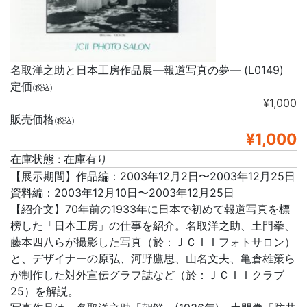
名取洋之助と日本工房作品展―報道写真の夢― (L0149)
定価
(税込)
¥1,000
販売価格
(税込)
¥1,000
在庫状態 : 在庫有り
【展示期間】作品編：2003年12月2日〜2003年12月25日
資料編：2003年12月10日〜2003年12月25日
【紹介文】70年前の1933年に日本で初めて報道写真を標
榜した「日本工房」の仕事を紹介。名取洋之助、土門拳、
藤本四八らが撮影した写真（於：ＪＣＩＩフォトサロン）
と、デザイナーの原弘、河野鷹思、山名文夫、亀倉雄策ら
が制作した対外宣伝グラフ誌など（於：ＪＣＩＩクラブ
25）を解説。