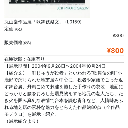
丸山巌作品展「歌舞伎祭文」 (L0159)
定価
(税込)
¥800
販売価格
(税込)
¥800
在庫状態 : 在庫有り
【展示期間】2004年9月28日〜2004年10月24日
【紹介文】「町じゅうが役者」といわれる”歌舞伎の町”小
鹿野で演じられた地芝居を中心に、役者や家族でごった返
す舞台裏、丹精こめて刺繍を施した手作りの衣装、地面に
どっかりと腰をおろし芝居見物をする地元の老人たち、た
き火を囲み真剣な表情で台本を読む青年など、人情味あふ
れる地芝居の素朴な魅力をとらえた作品約80点（全作品
モノクロ）を展示・紹介。
（展示紹介より）