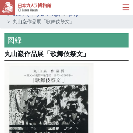
ホーム
ミュージアムショップ
JCIIフォトサロン 図録
図録
丸山巌作品展「歌舞伎祭文」
図録
丸山巌作品展「歌舞伎祭文」