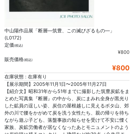
中山陽作品展「断層―筑豊、この滅びざるもの―」
(L0172)
定価
(税込)
¥800
販売価格
(税込)
¥800
在庫状態 : 在庫有り
【展示期間】2005年11月1日〜2005年11月27日
【紹介文】昭和31年から51年までに撮影した筑豊炭鉱をま
とめた写真集『断層』の中から、炭にまみれ全身が黒光り
した鉱員の逞しい姿、炭住の屋根越しに見えるボタ山、郊
外の川で腰をかがめて炭を洗う女性たち、親の帰りを待ち
ながら遊ぶ子ども、落盤事故の知らせを受けて不安に慄く
家族、炭鉱労働者が居なくなったあとモニュメントのよう