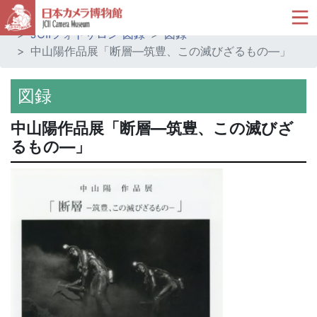
ホーム
ミュージアムショップ
JCIIフォトサロン 図録
図録
中山陽作品展「断層―筑豊、この滅びざるもの―」
図録
中山陽作品展「断層―筑豊、この滅びざ
るもの―」