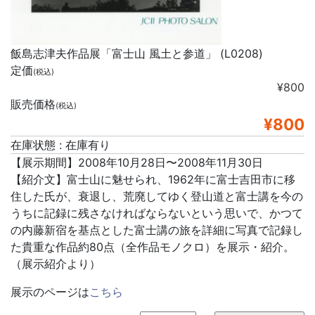
飯島志津夫作品展「富士山 風土と参道」 (L0208)
定価
(税込)
¥800
販売価格
(税込)
¥800
在庫状態 : 在庫有り
【展示期間】2008年10月28日〜2008年11月30日
【紹介文】富士山に魅せられ、1962年に富士吉田市に移
住した氏が、衰退し、荒廃してゆく登山道と富士講を今の
うちに記録に残さなければならないという思いで、かつて
の内藤新宿を基点とした富士講の旅を詳細に写真で記録し
た貴重な作品約80点（全作品モノクロ）を展示・紹介。
（展示紹介より）
展示のページは
こちら