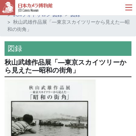
ホーム
ミュージアムショップ
JCIIフォトサロン 図録
図録
秋山武雄作品展「―東京スカイツリーから見えた―昭
和の街角」
図録
秋山武雄作品展「―東京スカイツリーか
ら見えた―昭和の街角」