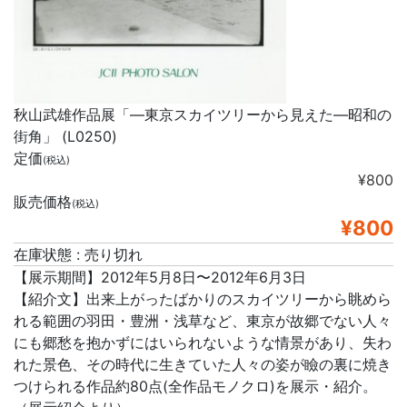
秋山武雄作品展「―東京スカイツリーから見えた―昭和の
街角」 (L0250)
定価
(税込)
¥800
販売価格
(税込)
¥800
在庫状態 : 売り切れ
【展示期間】2012年5月8日〜2012年6月3日
【紹介文】出来上がったばかりのスカイツリーから眺めら
れる範囲の羽田・豊洲・浅草など、東京が故郷でない人々
にも郷愁を抱かずにはいられないような情景があり、失わ
れた景色、その時代に生きていた人々の姿が瞼の裏に焼き
つけられる作品約80点(全作品モノクロ)を展示・紹介。