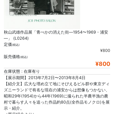
秋山武雄作品展「青べかの消えた街―1954〜1969・浦安
―」 (L0264)
定価
(税込)
¥800
販売価格
(税込)
¥800
在庫状態 : 在庫有り
【展示期間】2013年7月2日〜2013年8月4日
【紹介文】広大な埋め立て地にそびえるビル群や東京ディ
ズニーランドで有名な現在の浦安からは想像もつかない、
昭和29年(1954)から44年(1969)に撮られた半農半漁の農
村で暮らす人々を追った作品約80点(全作品モノクロ)を展
示・紹介。