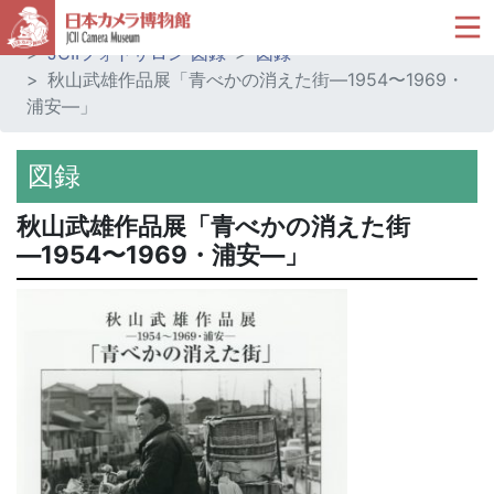
ホーム
ミュージアムショップ
JCIIフォトサロン 図録
図録
秋山武雄作品展「青べかの消えた街―1954〜1969・
浦安―」
図録
秋山武雄作品展「青べかの消えた街
―1954〜1969・浦安―」