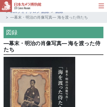
ホーム
ミュージアムショップ
JCIIフォトサロン 図録
図録
―幕末・明治の肖像写真― 海を渡った侍たち
図録
―幕末・明治の肖像写真― 海を渡った侍
たち