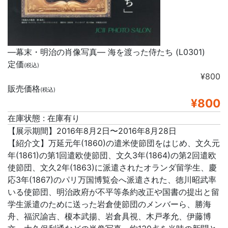
―幕末・明治の肖像写真― 海を渡った侍たち (L0301)
定価
(税込)
¥800
販売価格
(税込)
¥800
在庫状態 : 在庫有り
【展示期間】2016年8月2日〜2016年8月28日
【紹介文】万延元年(1860)の遣米使節団をはじめ、文久元
年(1861)の第1回遣欧使節団、文久3年(1864)の第2回遣欧
使節団、文久2年(1863)に派遣されたオランダ留学生、慶
応3年(1867)のパリ万国博覧会へ派遣された、徳川昭武率
いる使節団、明治政府が不平等条約改正や国書の提出と留
学生派遣のために送った岩倉使節団のメンバーら、勝海
舟、福沢諭吉、榎本武揚、岩倉具視、木戸孝允、伊藤博